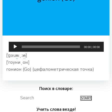
Аудиоплеер
00:00
|
00:00
[‘gəu
ɪˌɔ
]
n
n
[‘гоуниˌон]
гонион (Go) (цефалометрическая точка)
Поиск в словаре:
Search
Учить слова везде!