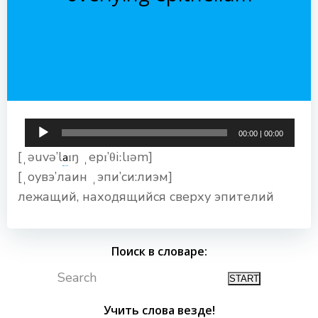
Аудиоплеер
00:00
|
00:00
[ˌəuvə’l
ɪŋ ˌepɪ’θiːlɪəm]
a
[ˌоувэ’лаин ˌэпи’си:лиэм]
лежащий, находящийся сверху эпителий
Поиск в словаре:
Search
Учить слова везде!