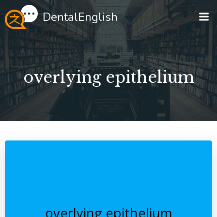
Перейти
DentalEnglish
к
содержимому
overlying epithelium
overlying epithelium