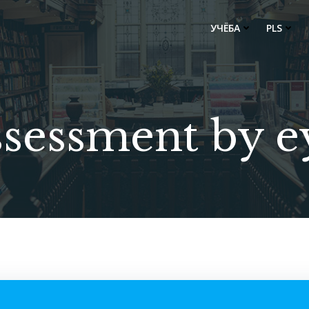
УЧЁБА
PLS
ssessment by e