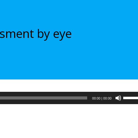
sment by eye
Испол
00:00
|
00:00
клави
вверх/
вниз,
чтобы
увели