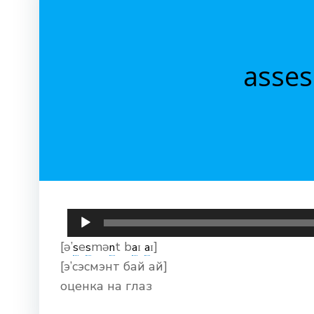
asses
Аудиоплеер
[ə’
e
mə
t b
ɪ
ɪ]
s
s
n
a
a
[э’сэсмэнт бай ай]
оценка на глаз