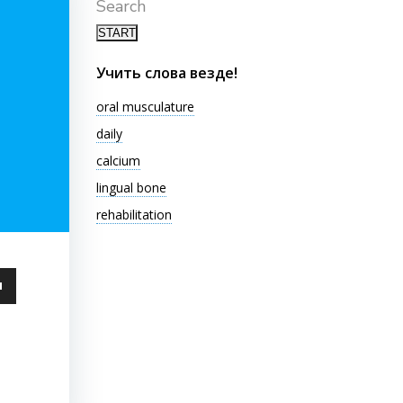
Search
Учить слова везде!
oral musculature
daily
calcium
lingual bone
rehabilitation
ьзуйте
ши
чить