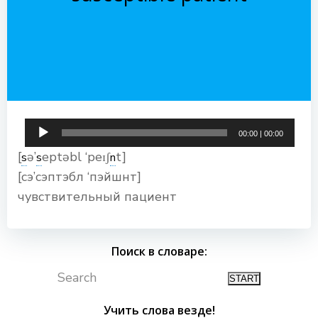
Аудиоплеер
00:00
|
00:00
[
ə’
eptəbl ‘peɪʃ
t]
s
s
n
[сэ’сэптэбл ‘пэйшнт]
чувствительный пациент
Поиск в словаре:
Search
Учить слова везде!