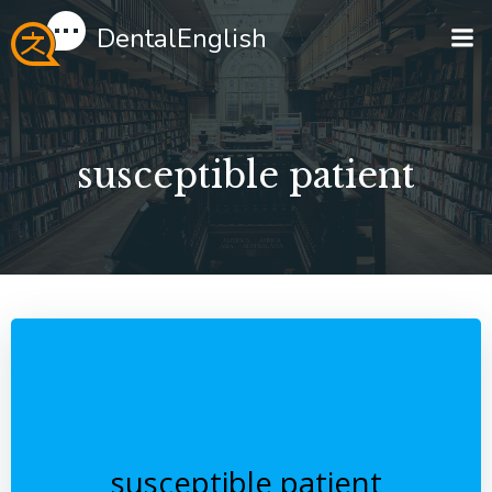
Перейти
DentalEnglish
к
содержимому
susceptible patient
susceptible patient