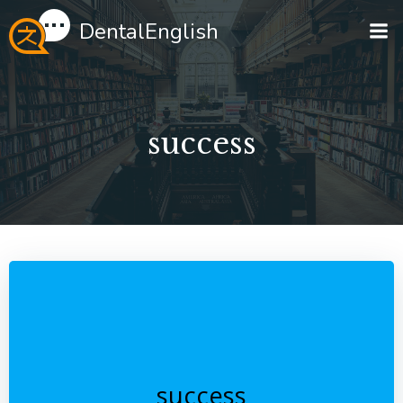
Перейти
DentalEnglish
к
содержимому
success
success