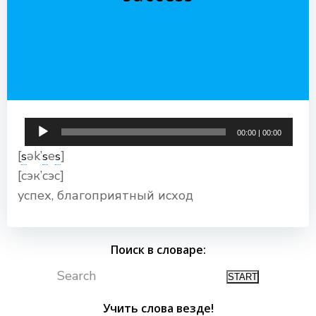
Аудиоплеер
00:00
|
00:00
[
ək’
e
]
s
s
s
[сэк’сэс]
успех, благоприятный исход
Поиск в словаре:
Search
Учить слова везде!