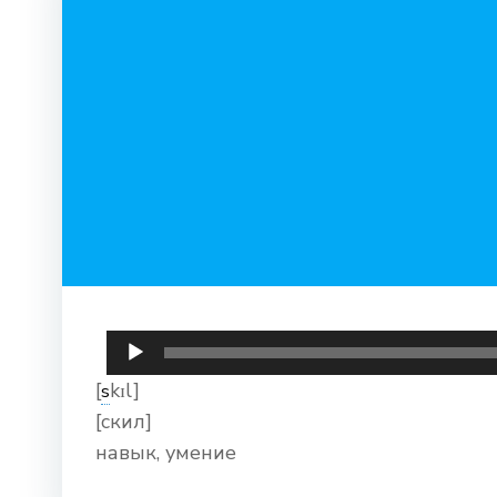
Аудиоплеер
[
kɪl]
s
[скил]
навык, умение