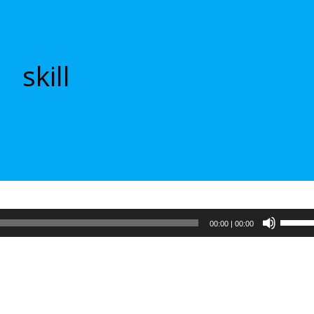
skill
Испол
00:00
|
00:00
клави
вверх/
вниз,
чтобы
увели