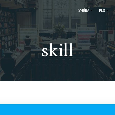
УЧЁБА
PLS
skill