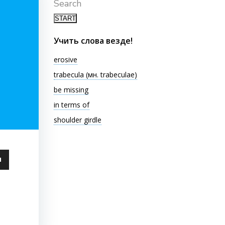
Search
Учить слова везде!
erosive
trabecula (мн. trabeculae)
be missing
in terms of
shoulder girdle
ьзуйте
ши
чить