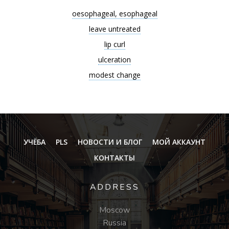
oesophageal, esophageal
leave untreated
lip curl
ulceration
modest change
УЧЁБА
PLS
НОВОСТИ И БЛОГ
МОЙ АККАУНТ
КОНТАКТЫ
ADDRESS
Moscow
Russia