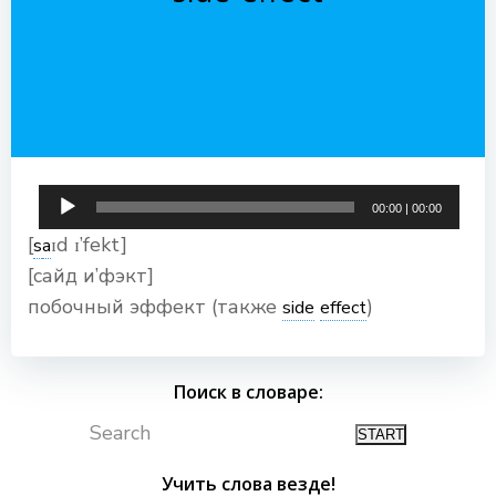
Аудиоплеер
00:00
|
00:00
[
ɪd ɪ’fekt]
s
a
[сайд и’фэкт]
побочный эффект (также
)
side
effect
Поиск в словаре:
Search
Учить слова везде!