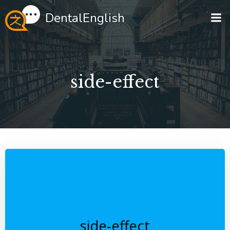
Перейти
DentalEnglish
к
содержимому
side-effect
side-effect