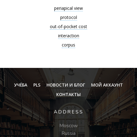
periapical view
protocol
out-of-pocket cost
interaction
corpus
УЧЁБА
PLS
НОВОСТИ И БЛОГ
МОЙ АККАУНТ
КОНТАКТЫ
ADDRESS
Moscow
Russia