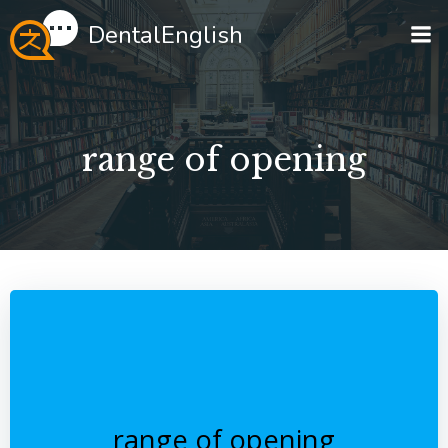
Перейти
DentalEnglish
к
содержимому
range of opening
range of opening