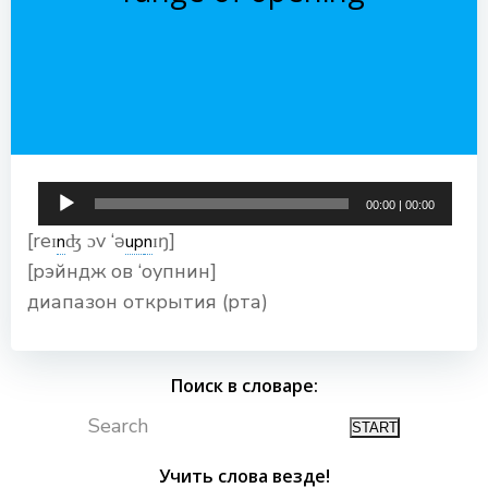
Аудиоплеер
00:00
|
00:00
[reɪ
ʤ ɔv ‘ə
ɪŋ]
n
up
n
[рэйндж ов ‘оупнин]
диапазон открытия (рта)
Поиск в словаре:
Search
Учить слова везде!