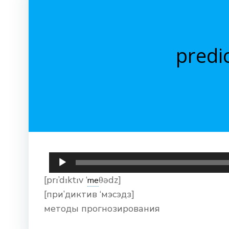
predi
Аудиоплеер
[prɪ’dɪktɪv ‘
θədz]
me
[при’диктив ‘мэсэдз]
методы прогнозирования