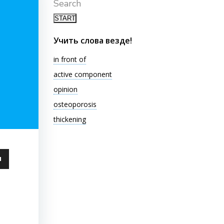
Search
Учить слова везде!
in front of
active component
opinion
osteoporosis
thickening
ьзуйте
ши
чить