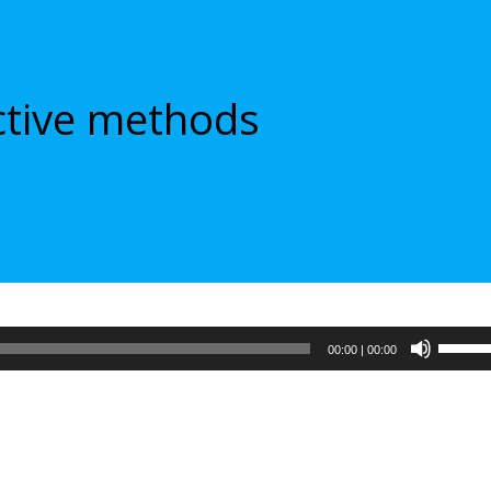
ctive methods
Испол
00:00
|
00:00
клави
вверх/
вниз,
чтобы
увели