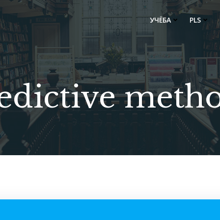
УЧЁБА
PLS
edictive meth