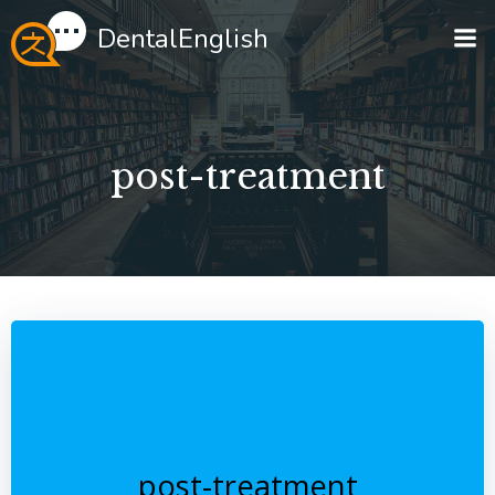
Перейти
DentalEnglish
к
содержимому
post-treatment
post-treatment