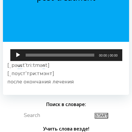
Аудиоплеер
00:00
|
00:00
[ˌpə
t’triːtmə
t]
us
n
[ˌпоуст’три:тмэнт]
после окончания лечения
Поиск в словаре:
Search
Учить слова везде!