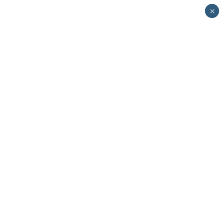
×
×
×