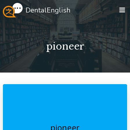
Перейти
DentalEnglish
к
содержимому
pioneer
pioneer