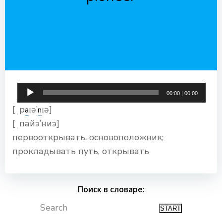
Аудиоплеер
00:00
|
00:00
[ˌp
ɪə’
ɪə]
a
n
[ˌпайэ’ниэ]
первооткрывать, основоположник;
прокладывать путь, открывать
Поиск в словаре:
Search