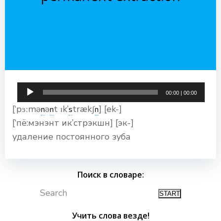
Аудиоплеер
00:00
|
00:00
[‘pɜːmə
ə
t ɪk’
trækʃ
] [ek-]
n
n
s
n
[‘пё:мэнэнт ик’стрэкшн] [эк-]
удаление постоянного зуба
Поиск в словаре:
Search
Учить слова везде!