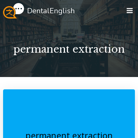
Перейти
DentalEnglish
к
содержимому
permanent extraction
permanent extraction