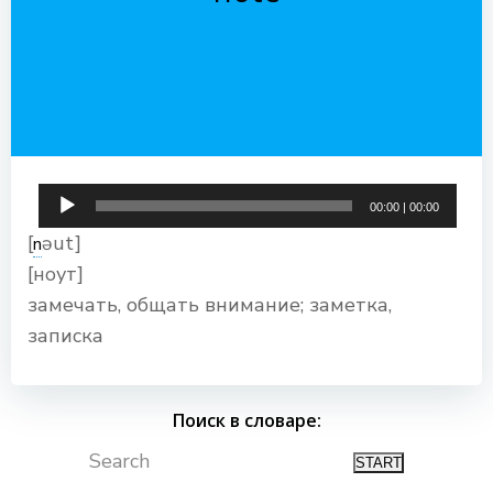
Аудиоплеер
00:00
|
00:00
[
əut]
n
[ноут]
замечать, общать внимание; заметка,
записка
Поиск в словаре:
Search