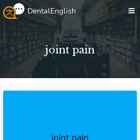
Перейти
DentalEnglish
к
содержимому
joint pain
joint pain