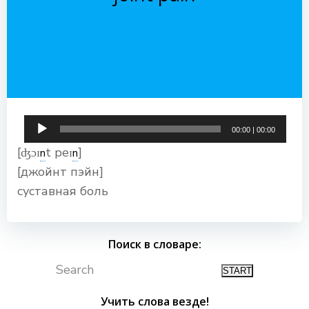
Аудиоплеер
00:00
|
00:00
[ʤɔɪ
t peɪ
]
n
n
[джойнт пэйн]
суставная боль
Поиск в словаре:
Search
Учить слова везде!