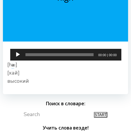
Аудиоплеер
00:00
|
00:00
[h
ɪ]
a
[хай]
высокий
Поиск в словаре:
Search
Учить слова везде!