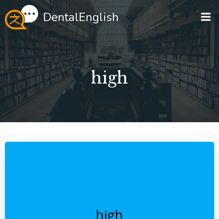
Перейти
DentalEnglish
к
содержимому
high
high