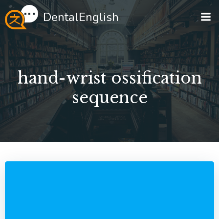
Перейти
DentalEnglish
к
содержимому
hand-wrist ossification
sequence