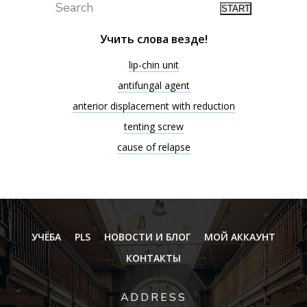
Search
Учить слова везде!
lip-chin unit
antifungal agent
anterior displacement with reduction
tenting screw
cause of relapse
УЧЁБА
PLS
НОВОСТИ И БЛОГ
МОЙ АККАУНТ
КОНТАКТЫ
ADDRESS