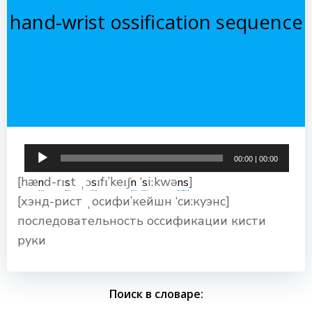
hand-wrist ossification sequence
Аудиоплеер
00:00
|
00:00
[hæ
d-rɪ
t ˌɔ
ɪfɪ’keɪʃ
‘
iːkwə
]
n
s
s
n
s
n
s
[хэнд-рист ˌосифи’кейшн ‘си:куэнс]
последовательность оссификации кисти
руки
Поиск в словаре: