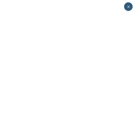
×
×
×