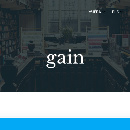
УЧЁБА
PLS
gain