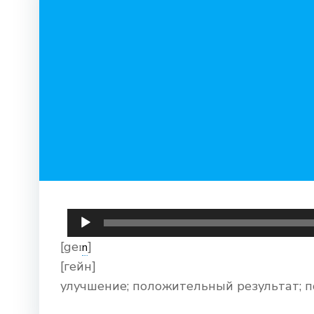
Аудиоплеер
[geɪ
]
n
[гейн]
улучшение; положительный результат; 