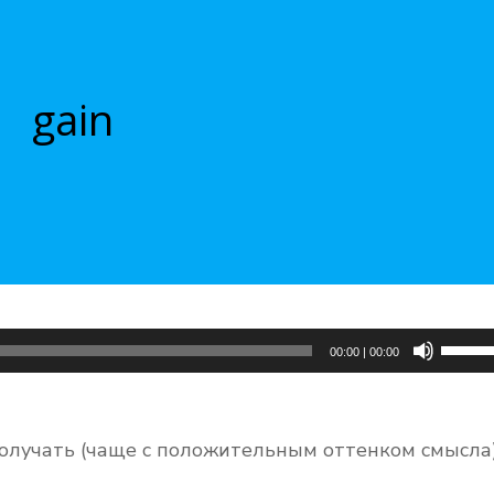
gain
Испол
00:00
|
00:00
клави
вверх/
вниз,
получать (чаще с положительным оттенком смысла
чтобы
увели