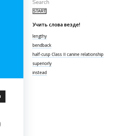
Search
Учить слова везде!
lengthy
bendback
half-cusp Class II canine relationship
superiorly
instead
ьзуйте
ши
)
чить