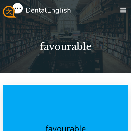
Перейти
DentalEnglish
к
содержимому
favourable
favourable