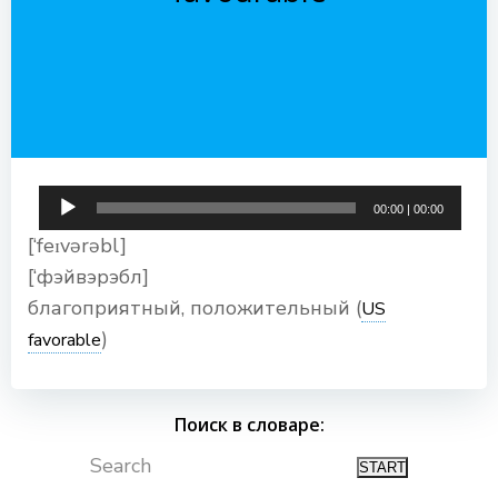
Аудиоплеер
00:00
|
00:00
[‘feɪvərəbl]
[‘фэйвэрэбл]
благоприятный, положительный (
US
)
favorable
Поиск в словаре:
Search