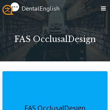
Перейти
DentalEnglish
к
содержимому
FAS OcclusalDesign
FAS OcclusalDesign