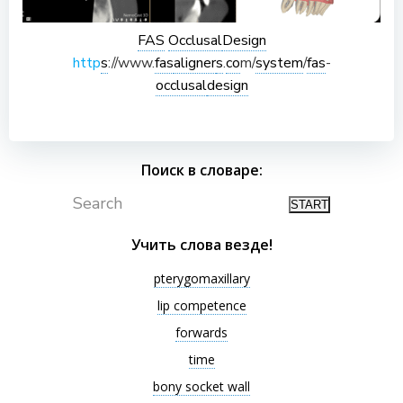
FAS
Occlusal
Design
http
s
://www.
fas
aligner
s
.
co
m/
system
/
fas
-
occlusal
design
Поиск в словаре:
Search
Учить слова везде!
pterygomaxillary
lip competence
forwards
time
bony socket wall