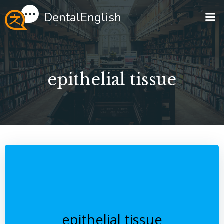
Перейти
DentalEnglish
к
содержимому
epithelial tissue
epithelial tissue