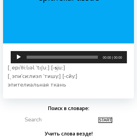
Аудиоплеер
00:00
|
00:00
[ˌepɪ’θiːlɪəl ‘tɪʃuː] [-
juː]
s
[ˌэпи’си:лиэл ‘тишу:] [-сйу:]
эпителиальная ткань
Поиск в словаре:
Search
Учить слова везде!