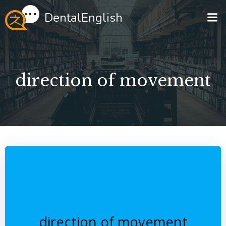
Перейти
DentalEnglish
к
содержимому
direction of movement
direction of movement