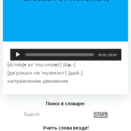
Аудиоплеер
00:00
|
00:00
[dɪ’rekʃ
əv ‘muːvmə
t] [d
ɪ-]
n
n
a
[ди’рэкшн ов ‘му:вмэнт] [дай-]
направление движения
Поиск в словаре:
Search
Учить слова везде!