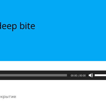
deep bite
Испол
00:00
|
00:00
клави
вверх/
вниз,
рекрытие
чтобы
увели