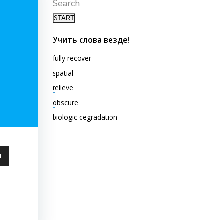
Search
Учить слова везде!
fully recover
spatial
relieve
obscure
biologic degradation
ьзуйте
ши
чить