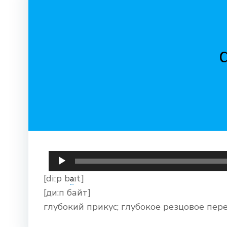
Аудиоплеер
[diːp b
ɪt]
a
[ди:п байт]
глубокий прикус; глубокое резцовое пе