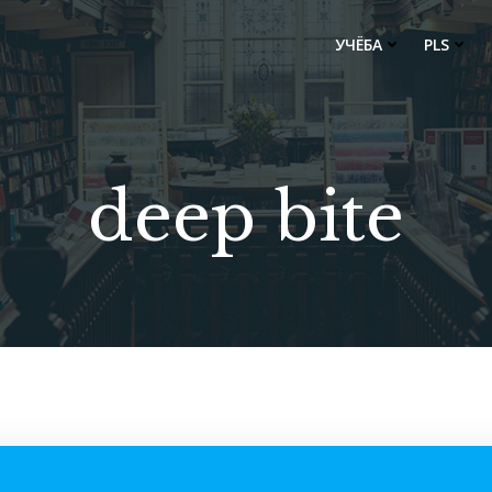
УЧЁБА
PLS
deep bite