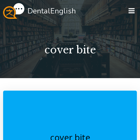
Перейти
DentalEnglish
к
содержимому
cover bite
cover bite