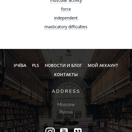
muscular activity
force
independent
masticatory difficulties
УЧЁБА
PLS
НОВОСТИ И БЛОГ
МОЙ АККАУНТ
КОНТАКТЫ
ADDRESS
Moscow
Russia