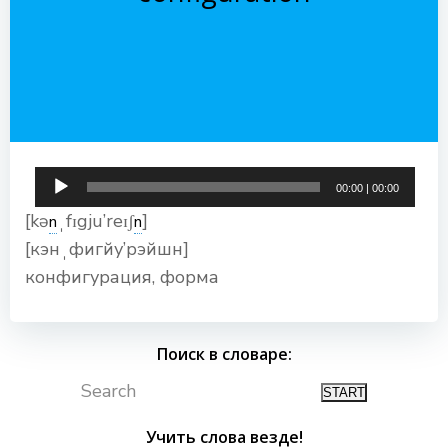
Аудиоплеер
00:00
|
00:00
[kə
ˌfɪgju’reɪʃ
]
n
n
[кэнˌфигйу’рэйшн]
конфигурация, форма
Поиск в словаре:
Search
Учить слова везде!