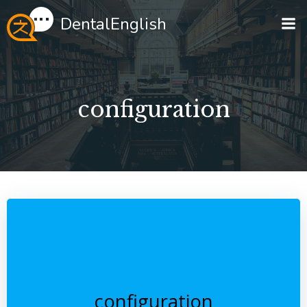
Перейти
DentalEnglish
к
содержимому
configuration
configuration