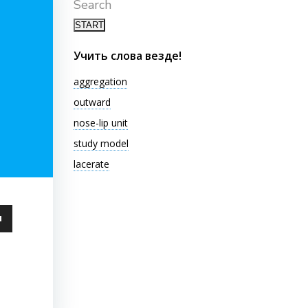
Search
Учить слова везде!
aggregation
outward
nose-lip unit
study model
lacerate
ьзуйте
ши
чить