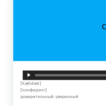
Аудиоплеер
[‘kɔ
fɪdə
t]
n
n
[‘конфидэнт]
доверительный; уверенный