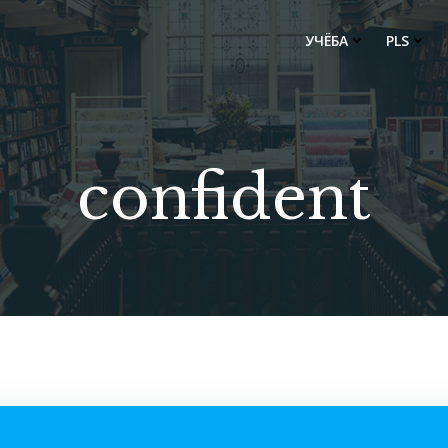
УЧЁБА
PLS
confident