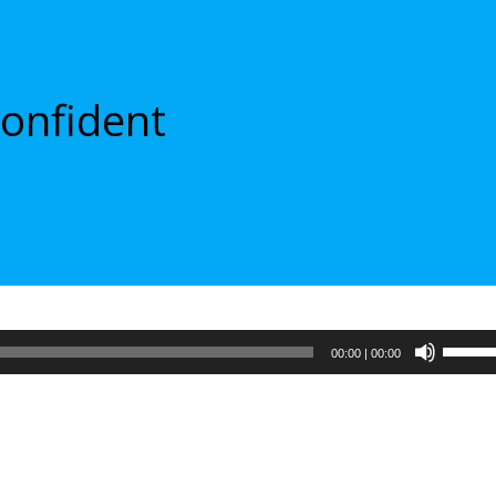
confident
Испол
00:00
|
00:00
клави
вверх/
вниз,
чтобы
увели