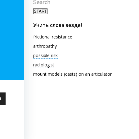
Search
Учить слова везде!
frictional resistance
arthropathy
possible risk
radiologist
mount models (casts) on an articulator
ьзуйте
ши
чить