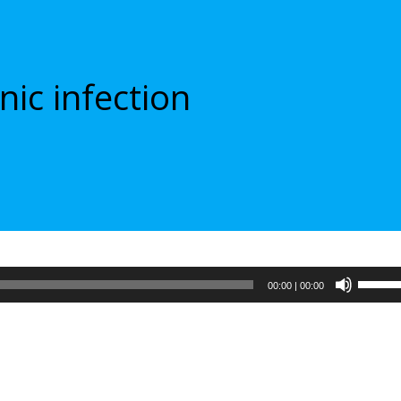
nic infection
Испол
00:00
|
00:00
клави
вверх/
вниз,
чтобы
увели