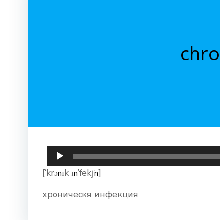
chro
Аудиоплеер
[‘krɔ
ɪk ɪ
’fekʃ
]
n
n
n
хроническя инфекция