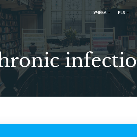
УЧЁБА
PLS
hronic infecti