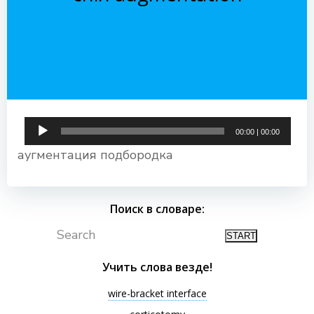
Аудиоплеер
00:00
|
00:00
аугментация подбородка
Поиск в словаре:
Search
Учить слова везде!
wire-bracket interface