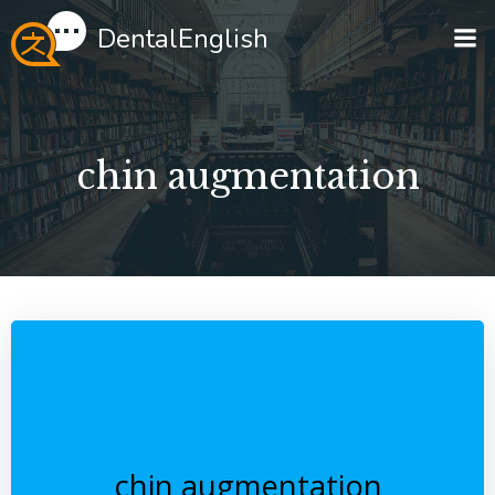
Перейти
DentalEnglish
к
содержимому
chin augmentation
chin augmentation