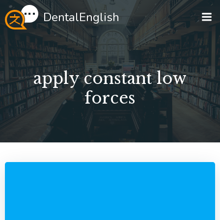
Перейти
DentalEnglish
к
содержимому
apply constant low
forces