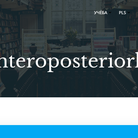
УЧЁБА
PLS
nteroposterior