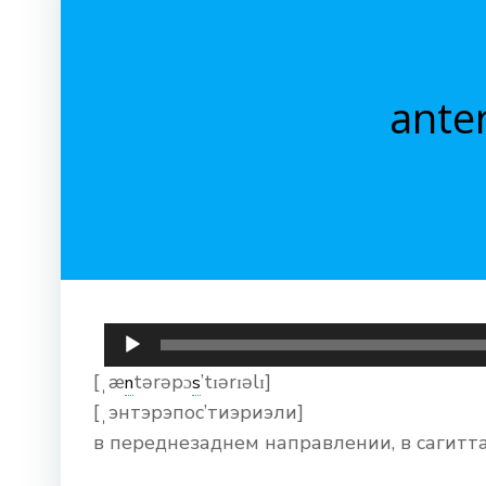
ante
Аудиоплеер
[ˌæ
tərəpɔ
’tɪərɪəlɪ]
n
s
[ˌэнтэрэпос’тиэриэли]
в переднезаднем направлении, в сагитт