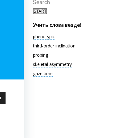
Search
Учить слова везде!
phenotypic
third-order inclination
probing
skeletal asymmetry
gaze time
ьзуйте
ши
чить