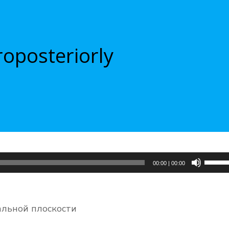
roposteriorly
Испол
00:00
|
00:00
клави
вверх/
вниз,
альной плоскости
чтобы
увели