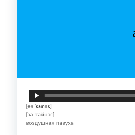
Аудиоплеер
[eə ‘
ɪ
ə
]
s
a
n
s
[эа ‘сайнэс]
воздушная пазуха