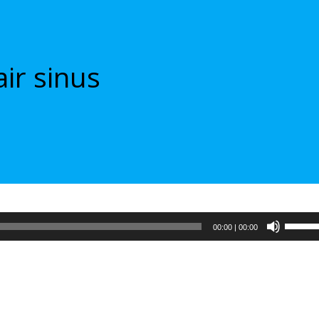
air sinus
Испол
00:00
|
00:00
клави
вверх/
вниз,
чтобы
увели