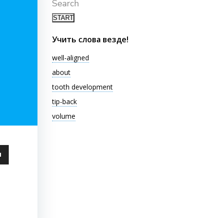
Search
Учить слова везде!
well-aligned
about
tooth development
tip-back
volume
ьзуйте
ши
чить