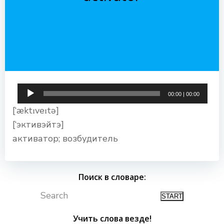
Аудиоплеер
00:00
|
00:00
[‘æktɪveɪtə]
[‘эктивэйтэ]
активатор; возбудитель
Поиск в словаре:
Search
Учить слова везде!