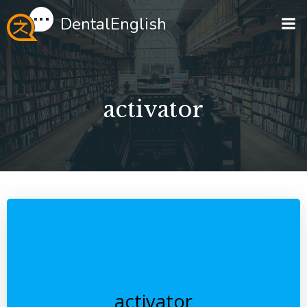
Перейти
DentalEnglish
к
содержимому
activator
activator