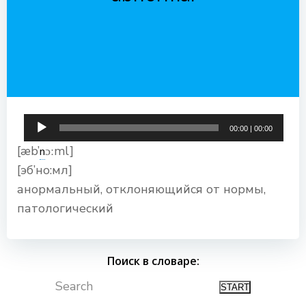
Аудиоплеер
00:00
|
00:00
[æb’
ɔːml]
n
[эб’но:мл]
анормальный, отклоняющийся от нормы,
патологический
Поиск в словаре:
Search