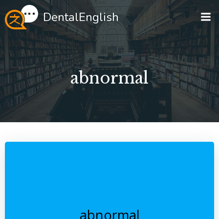
Перейти
DentalEnglish
к
содержимому
abnormal
abnormal