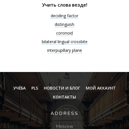
Учить слова везде!
deciding factor
distinguish
coronoid
bilateral lingual crossbite
interpupillary plane
УЧЁБА
PLS
НОВОСТИ И БЛОГ
МОЙ АККАУНТ
КОНТАКТЫ
ADDRESS
Moscow