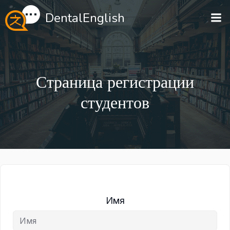
Перейти
DentalEnglish
к
содержимому
Страница регистрации
студентов
Имя